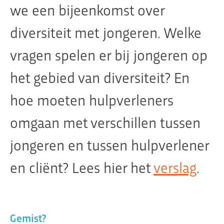
we een bijeenkomst over
diversiteit met jongeren. Welke
Organisatie
vragen spelen er bij jongeren op
Dit is Jeugdplatform Amsterdam
het gebied van diversiteit? En
De adviesgroep
Teamleden
hoe moeten hulpverleners
Contact
omgaan met verschillen tussen
jongeren en tussen hulpverlener
en cliënt? Lees hier het
verslag
.
Gemist?