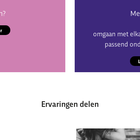
n?
Me
r
omgaan met elka
passend ond
Ervaringen delen