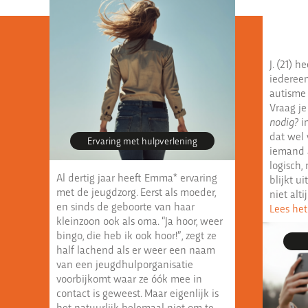
J. (21) h
iederee
autisme 
Vraag je
nodig?
in
dat wel
Ervaring met hulpverlening
iemand a
logisch,
Al dertig jaar heeft Emma* ervaring
blijkt ui
met de jeugdzorg. Eerst als moeder,
niet altij
en sinds de geboorte van haar
Lees het
kleinzoon ook als oma. “Ja hoor, weer
bingo, die heb ik ook hoor!”, zegt ze
half lachend als er weer een naam
van een jeugdhulporganisatie
voorbijkomt waar ze óók mee in
contact is geweest. Maar eigenlijk is
het natuurlijk helemaal niet om te