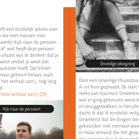
eeft een duidelijk advies voor
n die met mensen met
werkt: kijk naar de persoon.
 af:
wat heeft deze persoon
 plaats van te denken dat je
 weet omdat je weet dat
Onveilige pleegzorg
utisme heeft. Dat klinkt
 maar gebeurt helaas, zoals
Door een onveilige thuissitua
t het verhaal van J., nog lang
ik uit huis geplaatst. De start
d.
reeks aan trauma’s. Onweten
 hele verhaal van J. (21)
wat er ging gebeuren werd ik
en teruggetrokken. In het pl
Kijk naar de persoon!
dacht ik dat ik eindelijk veili
Onwetend dat de dingen die
gebeurden niet normaal war
er maar iemand die het gesp
mij aanging, dan had er eerd