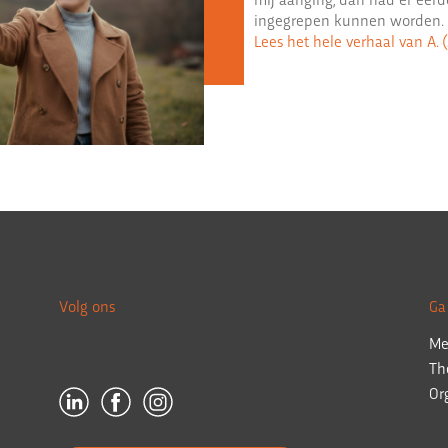
ingegrepen kunnen worden.
Lees het hele verhaal van A. 
Volg ons
Ga
Me
Th
Or