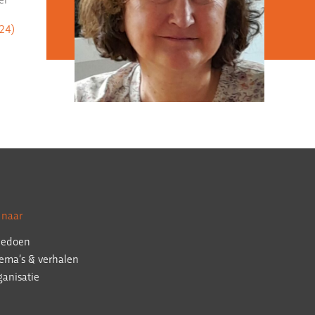
(24)
 naar
edoen
ema’s & verhalen
ganisatie