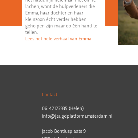
lachen, want de hulpverleners die
Emma, haar dochter en haar
kleinzoon écht verder hebben
geholpen zijn maar op één hand te
tellen.
Lees het hele verhaal van Emma
Contact
06-42123935 (Helen)
info@jeugdplatformamsterdam.nl
Jacob Bontiusplaats 9