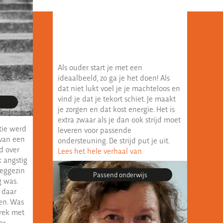
Als ouder start je met een
ideaalbeeld, zo ga je het doen! Als
dat niet lukt voel je je machteloos en
vind je dat je tekort schiet. Je maakt
je zorgen en dat kost energie. Het is
extra zwaar als je dan ook strijd moet
tie werd
leveren voor passende
 van een
ondersteuning. De strijd put je uit.
d over
Lees het hele verhaal van
 angstig
eeggezin
Passend onderwijs
g was.
 daar
en. Was
rek met
er