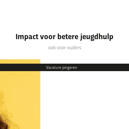
Impact voor betere jeugdhulp
Thema’s & verhalen
ook voor ouders
Thema’s waar we mee bezig zijn
Ervaringsverhalen
Nieuws
Vacature jongeren