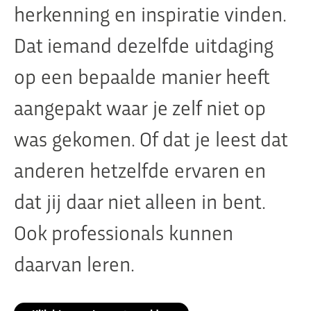
herkenning en inspiratie vinden.
Dat iemand dezelfde uitdaging
Organisatie
op een bepaalde manier heeft
Dit is Jeugdplatform Amsterdam
aangepakt waar je zelf niet op
De adviesgroep
Teamleden
was gekomen. Of dat je leest dat
Contact
anderen hetzelfde ervaren en
dat jij daar niet alleen in bent.
Ook professionals kunnen
daarvan leren.