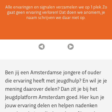
Alle ervaringen en signalen verzamelen we op 1 plek. Zo
gaat geen ervaring verloren! Dat doen we anoniem, je
naam schrijven we daar niet op.
Organisatie
Dit is Jeugdplatform Amsterdam
De adviesgroep
Teamleden
Contact
Ben jij een Amsterdamse jongere of ouder
die ervaring heeft met jeugdhulp? En wil je je
mening daarover delen? Dan zit je bij het
Jeugdplatform Amsterdam goed. Hier kun je
jouw ervaring delen en helpen nadenken