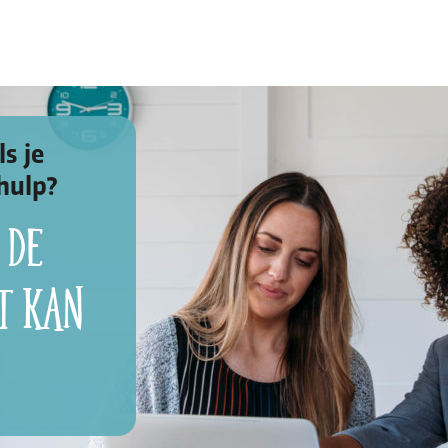
Thema’s & verhalen
s je
Thema’s waar we mee bezig zijn
hulp?
Ervaringsverhalen
 de
Nieuws
t kan