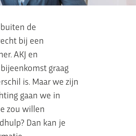
d buiten de
echt bij een
er. AKJ en
 bijeenkomst graag
schil is. Maar we zijn
hting gaan we in
je zou willen
dhulp? Dan kan je
rmatie.