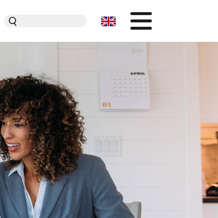
Zoeken
naar:
Organisatie
Dit is Jeugdplatform Amsterdam
De adviesgroep
Teamleden
Contact