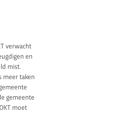
KT verwacht
jeugdigen en
ld mist.
ds meer taken
e gemeente
t de gemeente
g OKT moet