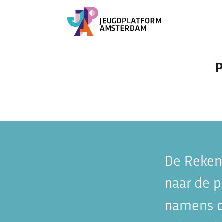
Skip
P
to
Meedoen
content
Zo kun je meedoen
Vacatures
Activiteiten agenda
De Reken
naar de p
namens d