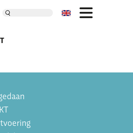
Zoeken
naar:
KT
Organisatie
Dit is Jeugdplatform Amsterdam
De adviesgroep
Teamleden
Contact
gedaan
OKT
tvoering