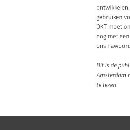
ontwikkelen.
gebruiken vo
OKT moet ond
nog met een 
ons nawoor
Dit is de pu
Amsterdam na
te lezen
.