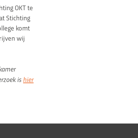
hting OKT te
t Stichting
ollege komt
ijven wij
nkamer
rzoek is
hier