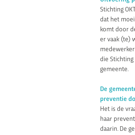
Stichting OK
dat het moei
komt door de
er vaak (te) 
medewerkers
die Stichtin
gemeente.
De gemeente 
preventie d
Het is de vr
haar preventi
daarin. De g