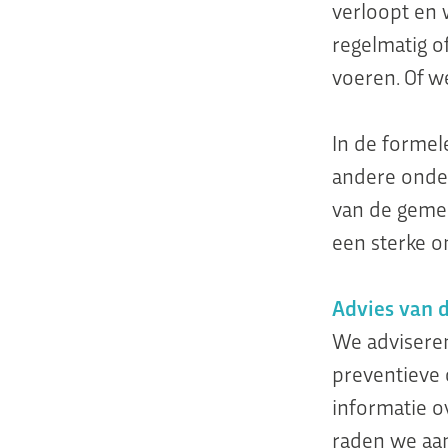
verloopt en 
regelmatig o
voeren. Of w
In de formel
andere onde
van de gemee
een sterke on
Advies van
We adviseren
preventieve 
informatie o
raden we aan