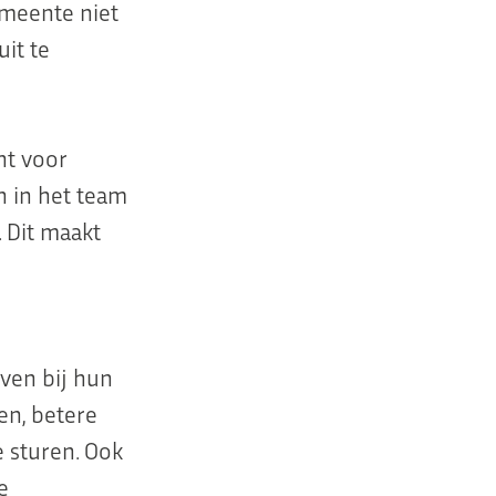
emeente niet
uit te
ht voor
 in het team
 Dit maakt
ven bij hun
en, betere
e sturen. Ook
e