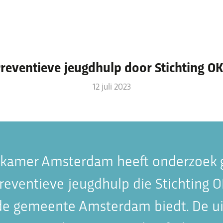
reventieve jeugdhulp door Stichting O
Thema’s & verhalen
12 juli 2023
Thema’s waar we mee bezig zijn
Ervaringsverhalen
Nieuws
kamer Amsterdam heeft onderzoek 
reventieve jeugdhulp die Stichting 
e gemeente Amsterdam biedt. De ui