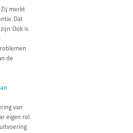
 Zij merkt
ntie. Dat
ijn. Ook is
r
 problemen
an de
aan
ering van
ar eigen rol
uitvoering