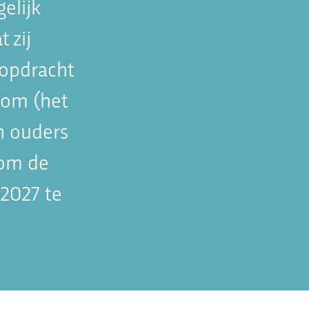
elijk
 zij
 opdracht
t om (het
n ouders
 om de
 2027 te