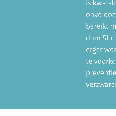
is kwetsb
onvoldoe
bereikt m
door Stic
erger wo
te voork
preventie
verzware