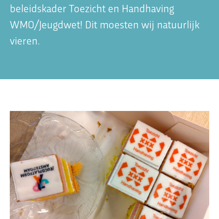
beleidskader Toezicht en Handhaving
WMO/Jeugdwet! Dit moesten wij natuurlijk
vieren.
Organisatie
Dit is Jeugdplatform Amsterdam
De adviesgroep
Teamleden
Contact