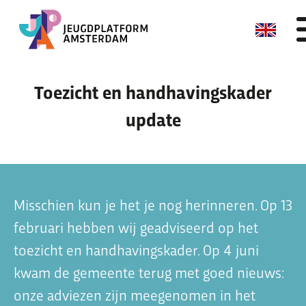
Skip
Toezicht en handhavingskader
to
Meedoen
content
update
Zo kun je meedoen
Vacatures
Activiteiten agenda
Misschien kun je het je nog herinneren. Op 13
februari hebben wij geadviseerd op het
Thema’s & verhalen
toezicht en handhavingskader. Op 4 juni
Thema’s waar we mee bezig zijn
kwam de gemeente terug met goed nieuws:
Ervaringsverhalen
onze adviezen zijn meegenomen in het
Nieuws