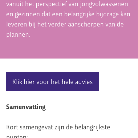
vanuit het perspectief van jongvolwassenen
en gezinnen dat een belangrijke bijdrage kan
leveren bij het verder aanscherpen van de
Organisatie
plannen.
Dit is Jeugdplatform Amsterdam
De adviesgroep
Teamleden
Contact
Klik hier voor het hele advies
Samenvatting
Kort samengevat zijn de belangrijkste
punten: