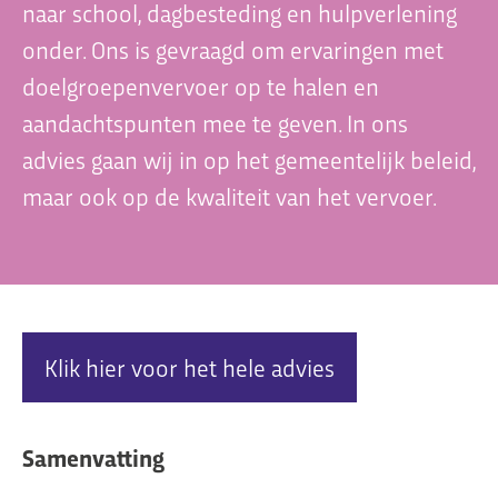
naar school, dagbesteding en hulpverlening
onder. Ons is gevraagd om ervaringen met
doelgroepenvervoer op te halen en
Organisatie
aandachtspunten mee te geven. In ons
Dit is Jeugdplatform Amsterdam
advies gaan wij in op het gemeentelijk beleid,
De adviesgroep
maar ook op de kwaliteit van het vervoer.
Teamleden
Contact
Klik hier voor het hele advies
Samenvatting