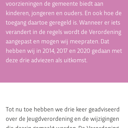
voorzieningen de gemeente biedt aan
kinderen, jongeren en ouders. En ook hoe de
toegang daartoe geregeld is. Wanneer er iets
Organisatie
verandert in de regels wordt de Verordening
Dit is Jeugdplatform Amsterdam
aangepast en mogen wij meepraten. Dat
De adviesgroep
hebben wij in 2014, 2017 en 2020 gedaan met
Teamleden
deze drie adviezen als uitkomst.
Contact
Tot nu toe hebben we drie keer geadviseerd
over de Jeugdverordening en de wijzigingen
die daarin gemaakt werden. De Verordening