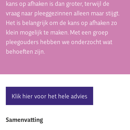
kans op afhaken is dan groter, terwijl de
vraag naar pleeggezinnen alleen maar stijgt.
Het is belangrijk om de kans op afhaken zo
Organisatie
klein mogelijk te maken. Met een groep
Dit is Jeugdplatform Amsterdam
pleegouders hebben we onderzocht wat
De adviesgroep
behoeften zijn.
Teamleden
Contact
Klik hier voor het hele advies
Samenvatting