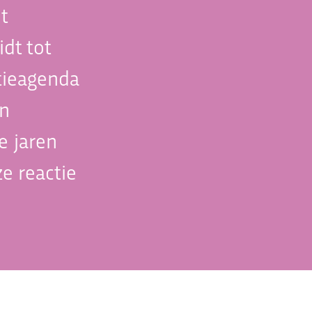
t
idt tot
tieagenda
en
e jaren
e reactie