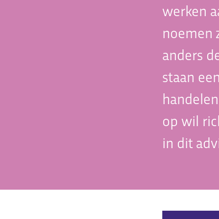
werken a
noemen zi
anders d
staan een
handelen
op wil ri
in dit ad