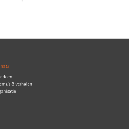
 naar
edoen
ema’s & verhalen
ganisatie