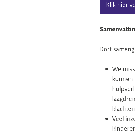
Klik hier v
Samenvatti
Kort samenge
We miss
kunnen 
hulpverl
laagdrem
klachte
Veel inz
kindere