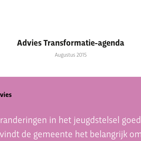
Advies Transformatie-agenda
Thema’s & verhalen
Augustus 2015
Thema’s waar we mee bezig zijn
Ervaringsverhalen
Nieuws
vies
anderingen in het jeugdstelsel goed
vindt de gemeente het belangrijk om