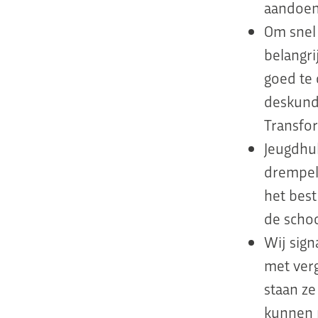
aandoeni
Om snel 
belangri
goed te 
deskund
Transfo
Jeugdhul
drempel 
het best
de schoo
Wij sign
met ver
staan ze
kunnen 