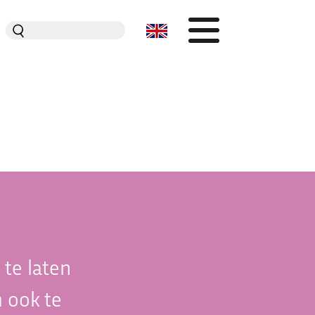
Zoeken
naar:
Organisatie
Dit is Jeugdplatform Amsterdam
De adviesgroep
Teamleden
Contact
 te laten
 ook te