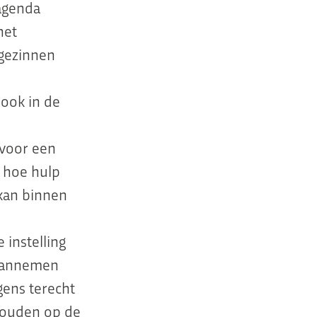
-agenda
het
 gezinnen
ook in de
 voor een
t hoe hulp
 kan binnen
instelling
 aannemen
gens terecht
houden op de