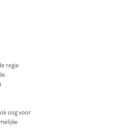
e regie
de
n
ook oog voor
melijke