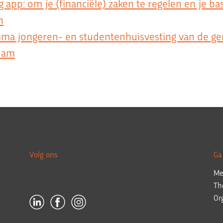
g app: om je (financiële) zaken te regelen en je ba
n
ma jongeren- en studentenhuisvesting van de g
dam
Volg ons
Ga
Me
Th
Or