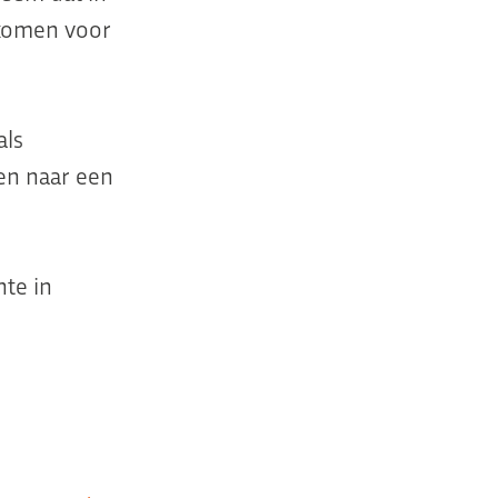
 komen voor
als
ken naar een
nte in