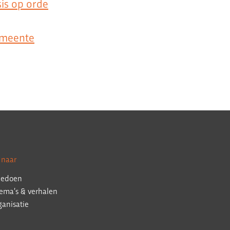
sis op orde
emeente
 naar
edoen
ema’s & verhalen
ganisatie