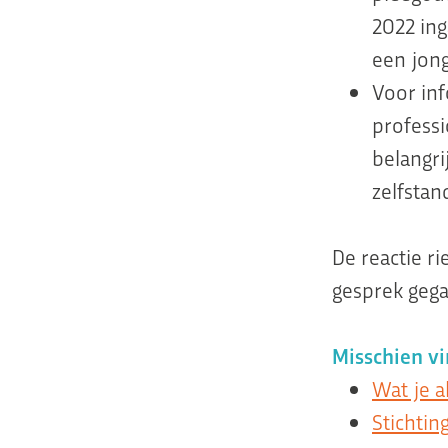
2022 in
een jon
Voor inf
profess
belangri
zelfstan
De reactie r
gesprek gega
Misschien vi
Wat je a
Stichtin