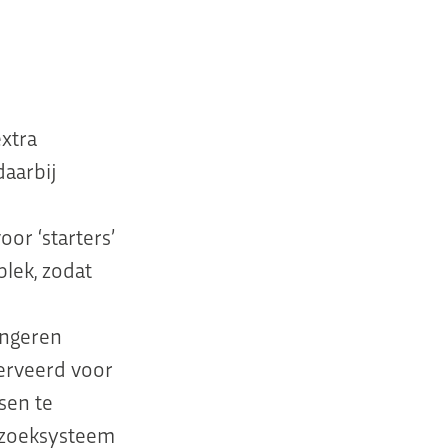
extra
daarbij
or ‘starters’
plek, zodat
ongeren
erveerd voor
sen te
gzoeksysteem