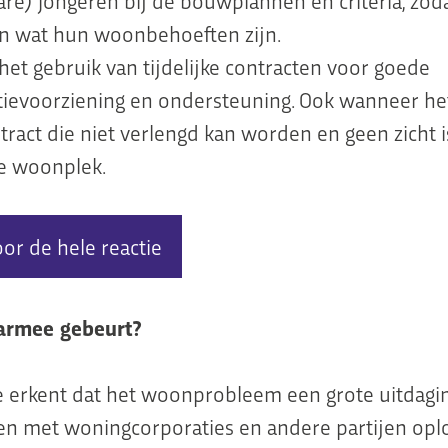
re) jongeren bij de bouwplannen en criteria, zod
n wat hun woonbehoeften zijn.
 het gebruik van tijdelijke contracten voor goede
tievoorziening en ondersteuning. Ook wanneer he
ract die niet verlengd kan worden en geen zicht 
e woonplek.
oor de hele reactie
aarmee gebeurt?
 erkent dat het woonprobleem een grote uitdagi
en met woningcorporaties en andere partijen opl