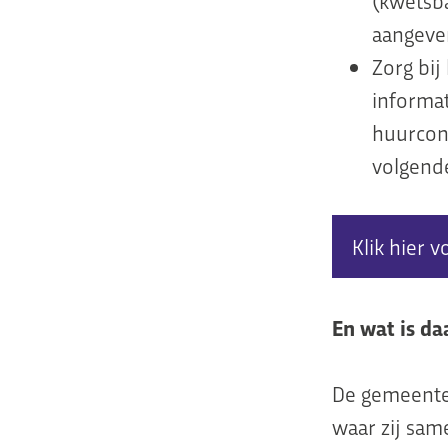
(kwetsba
aangeve
Zorg bij
informa
huurcont
volgend
Klik hier v
En wat is d
De gemeente
waar zij sam