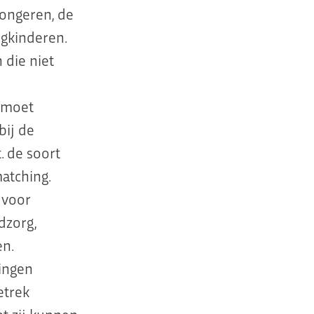
jongeren, de
gkinderen.
 die niet
 moet
bij de
. de soort
matching.
 voor
dzorg,
en.
ingen
etrek