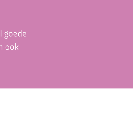
l goede
n ook