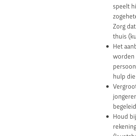
speelt h
zogehet
Zorg dat
thuis (k
Het aan
worden v
persoonl
hulp die
Vergroo
jongere
begelei
Houd bi
rekening