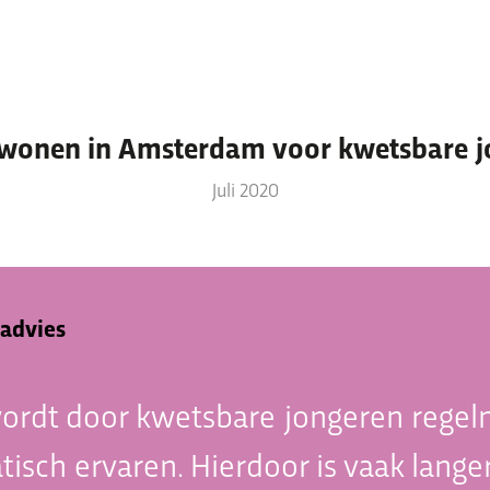
 wonen in Amsterdam voor kwetsbare j
Thema’s & verhalen
Juli 2020
Thema’s waar we mee bezig zijn
Ervaringsverhalen
Nieuws
advies
rdt door kwetsbare jongeren regelm
isch ervaren. Hierdoor is vaak lange