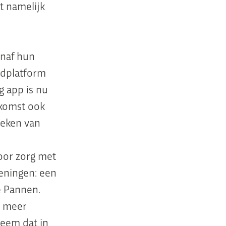
kt namelijk
anaf hun
gdplatform
g app is nu
ekomst ook
oeken van
oor zorg met
ieningen: een
e Pannen.
m meer
eem dat in