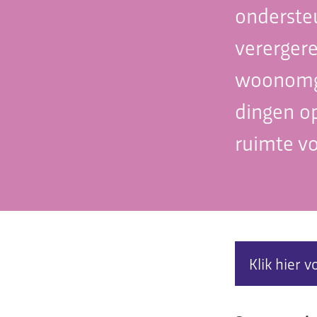
onderste
verergere
woonomge
dingen op
ruimte vo
Klik hier v