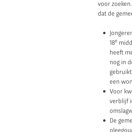
voor zoeken. 
dat de gemee
Jongeren
e
18
midde
heeft me
nog in d
gebruikt
een won
Voor kw
verblijf
omslagw
De geme
pleegou