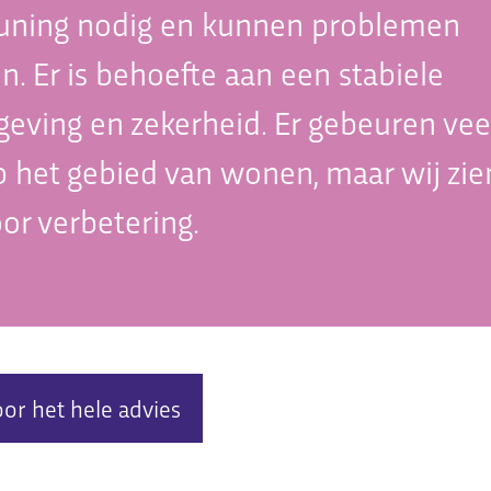
uning nodig en kunnen problemen
n. Er is behoefte aan een stabiele
ving en zekerheid. Er gebeuren vee
 het gebied van wonen, maar wij zie
or verbetering.
oor het hele advies