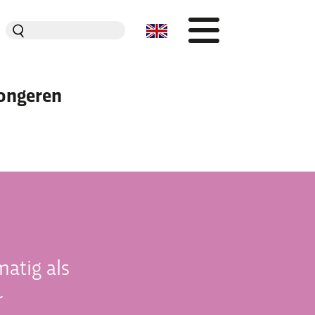
Zoeken
naar:
ongeren
Organisatie
Dit is Jeugdplatform Amsterdam
De adviesgroep
Teamleden
Contact
atig als
r