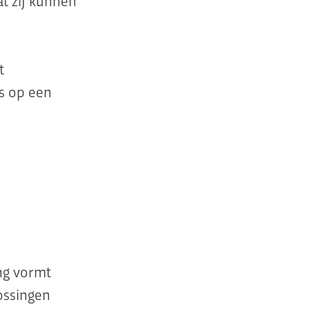
at zij kunnen
t
is op een
ng vormt
ossingen