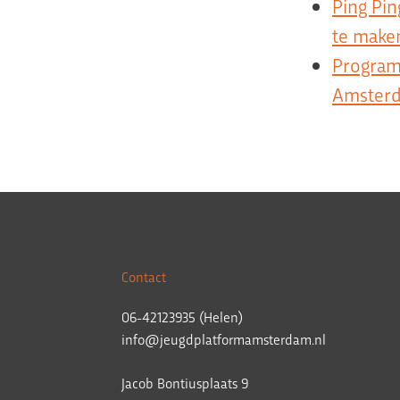
Ping Pin
te make
Program
Amster
Contact
06-42123935 (Helen)
info@jeugdplatformamsterdam.nl
Jacob Bontiusplaats 9