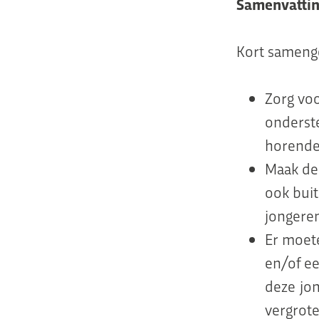
Samenvatti
Kort samenge
Zorg voo
onderste
horende 
Maak de
ook buit
jongeren
Er moet
en/of e
deze jo
vergrot