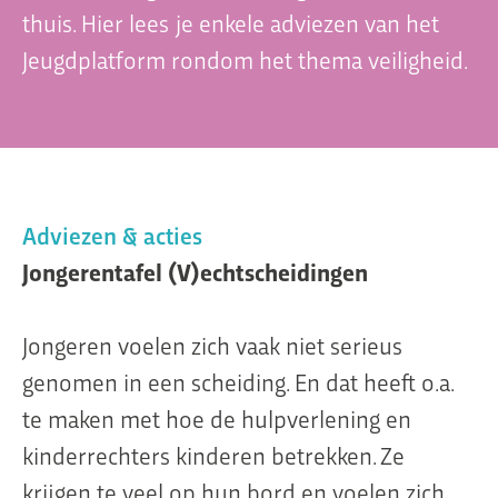
thuis. Hier lees je enkele adviezen van het
Jeugdplatform rondom het thema veiligheid.
Organisatie
Dit is Jeugdplatform Amsterdam
De adviesgroep
Teamleden
Adviezen & acties
Contact
Jongerentafel (V)echtscheidingen
Jongeren voelen zich vaak niet serieus
genomen in een scheiding. En dat heeft o.a.
te maken met hoe de hulpverlening en
kinderrechters kinderen betrekken. Ze
krijgen te veel op hun bord en voelen zich