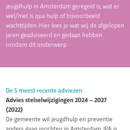
jeugdhulp in Amsterdam geregeld is, wat er
wel/niet is qua hulp of bijvoorbeeld
wachttijden. Hier lees je wat wij de afgelopen
Organisatie
jaren geadviseerd en gedaan hebben
Dit is Jeugdplatform Amsterdam
rondom dit onderwerp.
De adviesgroep
Teamleden
Contact
De 5 meest recente adviezen
Advies stelselwijzigingen 2024 – 2027
(2022)
De gemeente wil jeugdhulp en preventie
anders gaan inrichten in Amsterdam. JPA is