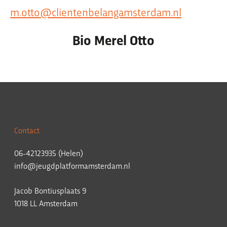
m.otto@clientenbelangamsterdam.nl
Bio Merel Otto
Organisatie
Dit is Jeugdplatform Amsterdam
De adviesgroep
Teamleden
Contact
Contact
06-42123935 (Helen)
info@jeugdplatformamsterdam.nl
Jacob Bontiusplaats 9
1018 LL Amsterdam