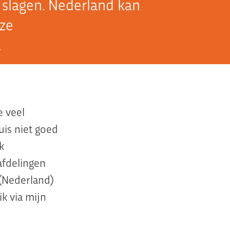
n slagen. Nederland kan
eze
.
e veel
uis niet goed
k
afdelingen
(Nederland)
ik via mijn