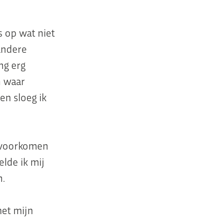
s op wat niet
 andere
ng erg
n waar
n sloeg ik
e voorkomen
lde ik mij
n.
met mijn