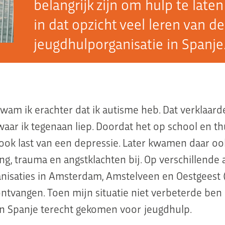
belangrijk zijn om hulp te late
in dat opzicht veel leren van d
jeugdhulporganisatie in Spanje
wam ik erachter dat ik autisme heb. Dat verklaard
aar ik tegenaan liep. Doordat het op school en th
k ook last van een depressie. Later kwamen daar oo
g, trauma en angstklachten bij. Op verschillende 
nisaties in Amsterdam, Amstelveen en Oestgeest 
ontvangen. Toen mijn situatie niet verbeterde ben 
n Spanje terecht gekomen voor jeugdhulp.