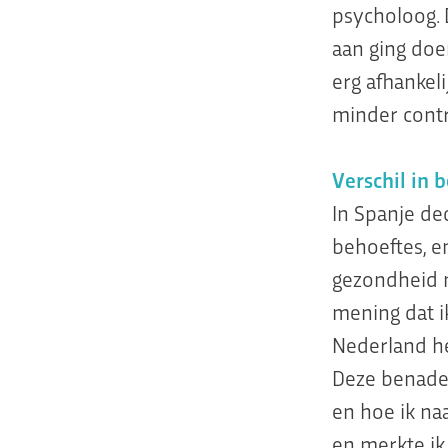
psycholoog. 
aan ging doe
erg afhankel
minder contro
Verschil in 
In Spanje de
behoeftes, e
gezondheid m
mening dat ik
Nederland he
Deze benader
en hoe ik na
en merkte ik