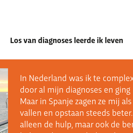
Los van diagnoses leerde ik leven
Thema’s & verhalen
Thema’s waar we mee bezig zijn
Ervaringsverhalen
Nieuws
In Nederland was ik te complex
door al mijn diagnoses en ging 
Maar in Spanje zagen ze mij al
vallen en opstaan steeds beter.
alleen de hulp, maar ook de b