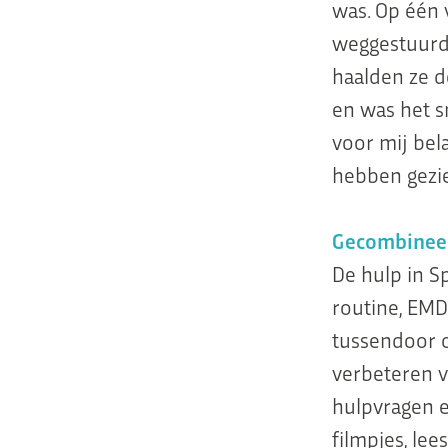
was. Op één 
weggestuurd 
haalden ze d
en was het s
voor mij bel
hebben gezie
Gecombinee
De hulp in S
routine, EMD
tussendoor o
verbeteren v
hulpvragen e
filmpjes, le