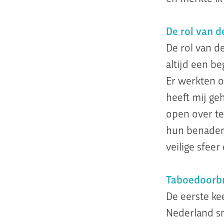
De rol van d
De rol van d
altijd een b
Er werkten 
heeft mij ge
open over te
hun benader
veilige sfeer
Taboedoorb
De eerste ke
Nederland sn