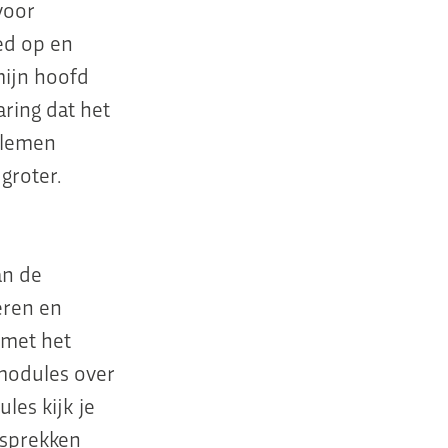
voor
ed op en
mijn hoofd
aring dat het
blemen
groter.
an de
eren en
 met het
 modules over
les kijk je
esprekken