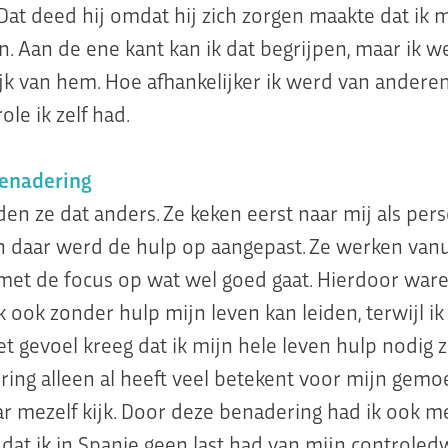
Dat deed hij omdat hij zich zorgen maakte dat ik m
n. Aan de ene kant kan ik dat begrijpen, maar ik 
ijk van hem. Hoe afhankelijker ik werd van andere
le ik zelf had.
benadering
den ze dat anders. Ze keken eerst naar mij als per
n daar werd de hulp op aangepast. Ze werken vanu
et de focus op wat wel goed gaat. Hierdoor waren
 ook zonder hulp mijn leven kan leiden, terwijl ik
t gevoel kreeg dat ik mijn hele leven hulp nodig 
ing alleen al heeft veel betekent voor mijn gem
ar mezelf kijk. Door deze benadering had ik ook m
 dat ik in Spanje geen last had van mijn controled