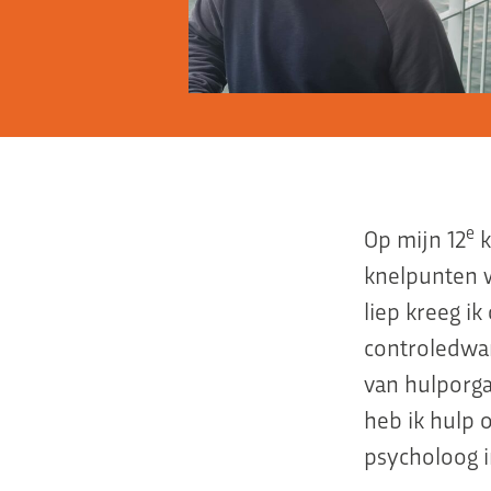
e
Op mijn 12
k
knelpunten w
liep kreeg i
controledwan
van hulporga
heb ik hulp 
psycholoog i