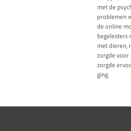
met de psych
problemen w
de online mo
begeleiders 
met dieren,
zorgde voor 
zorgde ervoo
ging.