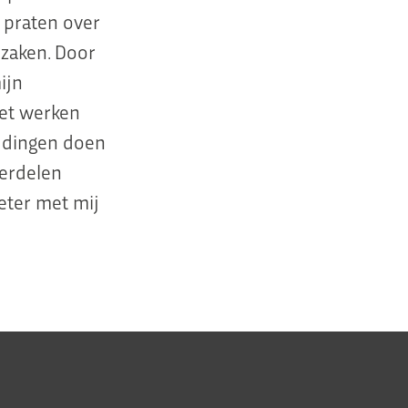
 praten over
zaken. Door
ijn
Het werken
 dingen doen
derdelen
eter met mij