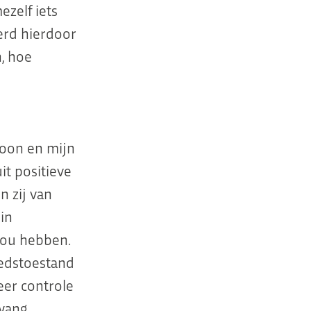
ezelf iets
werd hierdoor
n, hoe
soon en mijn
it positieve
 zij van
 in
zou hebben.
oedstoestand
eer controle
wang.