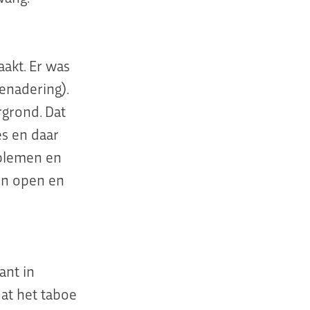
aakt. Er was
enadering).
grond. Dat
es en daar
oblemen en
en open en
ant in
dat het taboe