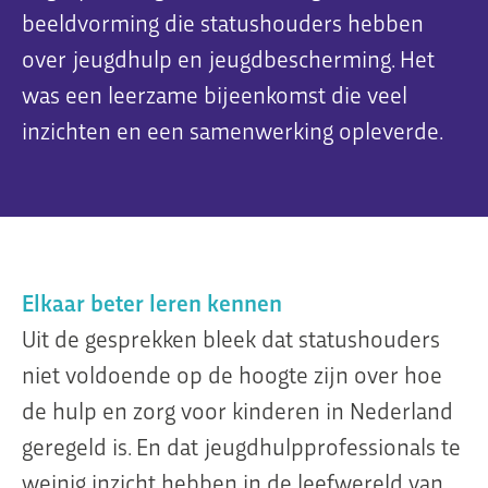
beeldvorming die statushouders hebben
over jeugdhulp en jeugdbescherming. Het
was een leerzame bijeenkomst die veel
Organisatie
inzichten en een samenwerking opleverde.
Dit is Jeugdplatform Amsterdam
De adviesgroep
Teamleden
Contact
Elkaar beter leren kennen
Uit de gesprekken bleek dat statushouders
niet voldoende op de hoogte zijn over hoe
de hulp en zorg voor kinderen in Nederland
geregeld is. En dat jeugdhulpprofessionals te
weinig inzicht hebben in de leefwereld van