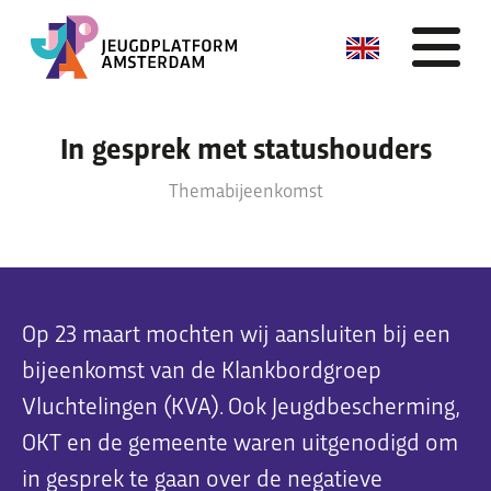
Skip
In gesprek met statushouders
to
Meedoen
content
Themabijeenkomst
Zo kun je meedoen
Vacatures
Activiteiten agenda
Op 23 maart mochten wij aansluiten bij een
Thema’s & verhalen
bijeenkomst van de Klankbordgroep
Vluchtelingen (KVA). Ook Jeugdbescherming,
Thema’s waar we mee bezig zijn
OKT en de gemeente waren uitgenodigd om
Ervaringsverhalen
in gesprek te gaan over de negatieve
Nieuws