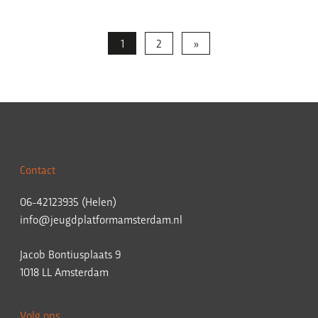
1
2
»
Contact
06-42123935 (Helen)
info@jeugdplatformamsterdam.nl
Jacob Bontiusplaats 9
1018 LL Amsterdam
Volg ons