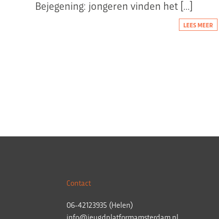
Bejegening: jongeren vinden het […]
LEES MEER
Contact
06-42123935 (Helen)
info@jeugdplatformamsterdam.nl