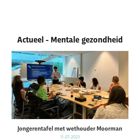
Actueel - Mentale gezondheid
Thema’s & verhalen
Thema’s waar we mee bezig zijn
Ervaringsverhalen
Nieuws
Jongerentafel met wethouder Moorman
11-07-2023