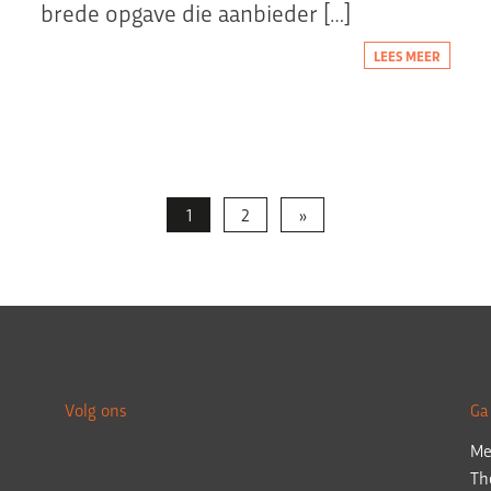
brede opgave die aanbieder […]
LEES MEER
1
2
»
Volg ons
Ga
Me
Th