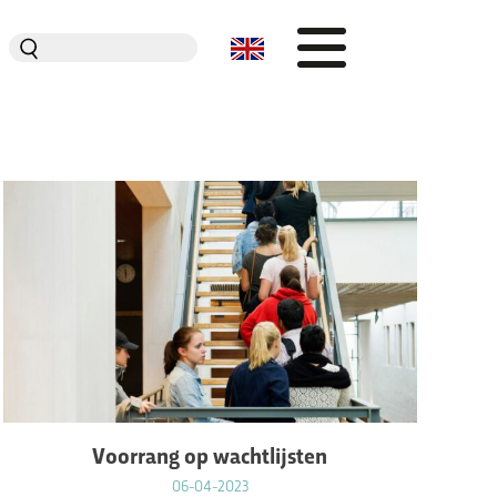
Zoeken
naar:
Organisatie
Dit is Jeugdplatform Amsterdam
De adviesgroep
Teamleden
Contact
Voorrang op wachtlijsten
06-04-2023