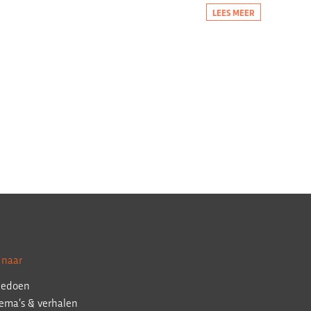
LEES MEER
 naar
edoen
ema’s & verhalen